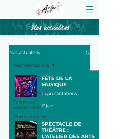
Nos actualités
Nos actualités
Représentations
Toutes nos
FÊTE DE LA
actualités
MUSIQUE
Représentations
Représentations
Stages et
17 juin
évènements
Portes-ouvertes
SPECTACLE DE
Cours et
THÉÂTRE :
informations
L'ATELIER DES ARTS
diverses