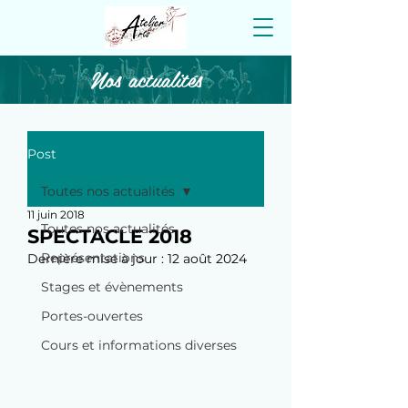
Nos actualités
Post
Toutes nos actualités
11 juin 2018
Toutes nos actualités
SPECTACLE 2018
Représentations
Dernière mise à jour :
12 août 2024
Stages et évènements
Portes-ouvertes
Cours et informations diverses