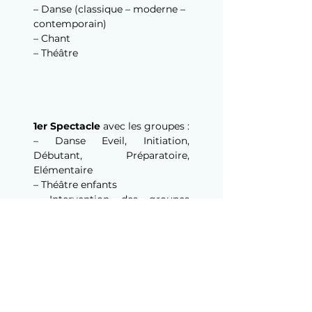
– Danse (classique – moderne – 
contemporain)
– Chant
– Théâtre
1er Spectacle
avec les groupes :
– Danse Eveil, Initiation, 
Débutant, Préparatoire, 
Elémentaire
– Théâtre enfants
– Intervention des groupes 
Danse Avancé et Théâtre Adulte
2ème Spectacle
avec les 
groupes :
– Danse Moyen, Supérieur, 
Avancé
– Théâtre Ado et Adultes