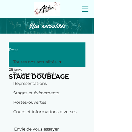
Nos actualités
Post
Toutes nos actualités
26 janv.
Toutes nos actualités
STAGE DOUBLAGE
Représentations
Stages et évènements
Portes-ouvertes
Cours et informations diverses
Envie de vous essayer 