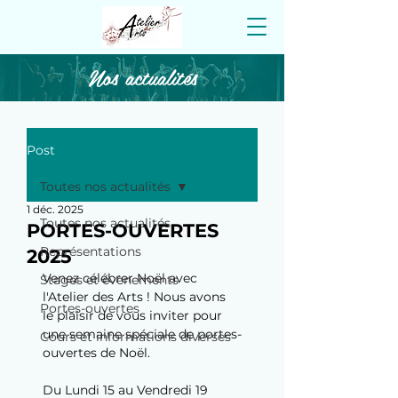
Nos actualités
Post
Toutes nos actualités
1 déc. 2025
Toutes nos actualités
PORTES-OUVERTES
Représentations
2025
Venez célébrer Noël avec 
Stages et évènements
l'Atelier des Arts ! Nous avons 
Portes-ouvertes
le plaisir de vous inviter pour 
une semaine spéciale de portes-
Cours et informations diverses
ouvertes de Noël.
Du Lundi 15 au Vendredi 19 