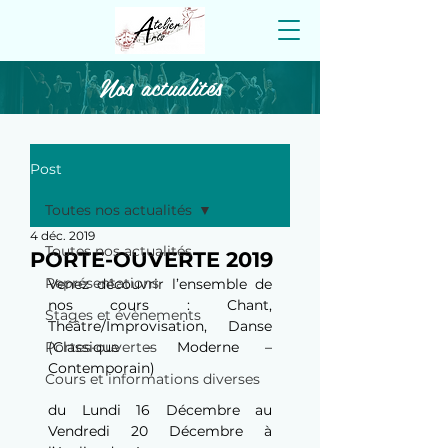
Nos actualités
Post
Toutes nos actualités
4 déc. 2019
Toutes nos actualités
PORTE-OUVERTE 2019
Représentations
Venez découvrir l’ensemble de 
nos cours : Chant, 
Stages et évènements
Théâtre/Improvisation, Danse 
Portes-ouvertes
(Classique – Moderne – 
Contemporain)
Cours et informations diverses
du Lundi 16 Décembre au 
Vendredi 20 Décembre à 