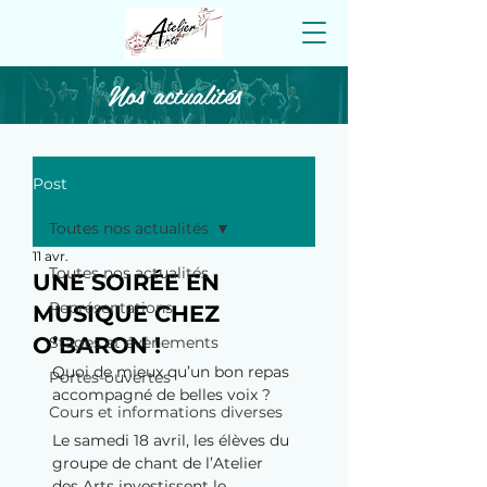
Nos actualités
Post
Toutes nos actualités
11 avr.
Toutes nos actualités
UNE SOIRÉE EN
Représentations
MUSIQUE CHEZ
O’BARON !
Stages et évènements
Quoi de mieux qu’un bon repas 
Portes-ouvertes
accompagné de belles voix ?
Cours et informations diverses
Le samedi 18 avril, les élèves du 
groupe de chant de l’Atelier 
des Arts investissent le 