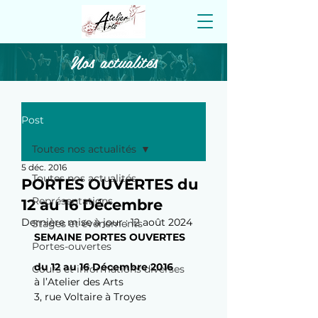
Nos actualités
Post
Toutes nos actualités
5 déc. 2016
Toutes nos actualités
PORTES OUVERTES du
Représentations
12 au 16 Décembre
Dernière mise à jour :
12 août 2024
Stages et évènements
SEMAINE PORTES OUVERTES
Portes-ouvertes
du 12 au 16 Décembre 2016
Cours et informations diverses
à l’Atelier des Arts
3, rue Voltaire à Troyes