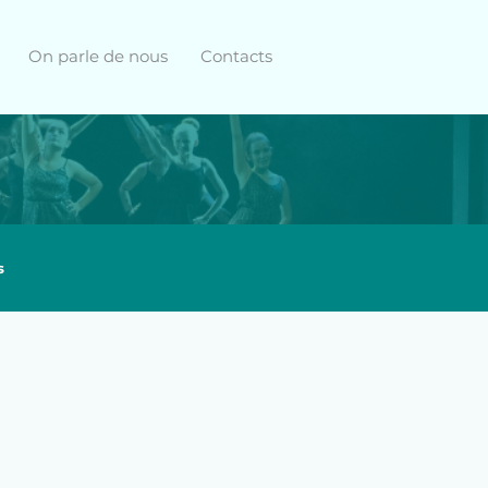
On parle de nous
Contacts
s