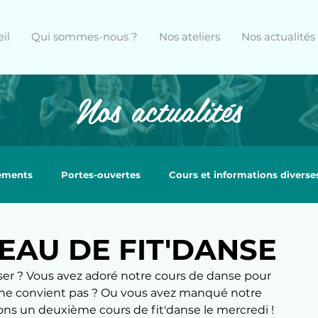
il
Qui sommes-nous ?
Nos ateliers
Nos actualités
Nos actualités
nements
Portes-ouvertes
Cours et informations diverse
AU DE FIT'DANSE
er ? Vous avez adoré notre cours de danse pour 
re ne convient pas ? Ou vous avez manqué notre 
ns un deuxième cours de fit'danse le mercredi !