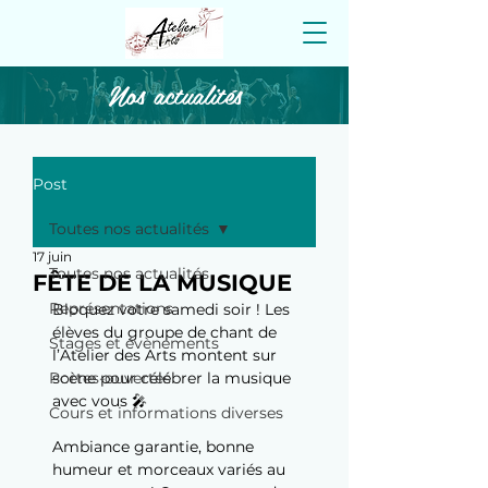
Nos actualités
Post
Toutes nos actualités
17 juin
Toutes nos actualités
FÊTE DE LA MUSIQUE
Représentations
Bloquez votre samedi soir ! Les 
élèves du groupe de chant de 
Stages et évènements
l’Atelier des Arts montent sur 
Portes-ouvertes
scène pour célébrer la musique 
avec vous 🎤
Cours et informations diverses
Ambiance garantie, bonne 
humeur et morceaux variés au 