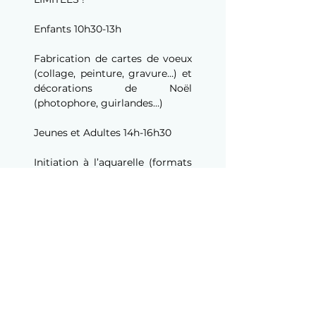
Enfants 10h30-13h
Fabrication de cartes de voeux 
(collage, peinture, gravure…) et 
décorations de Noël 
(photophore, guirlandes…)
Jeunes et Adultes 14h-16h30
Initiation à l’aquarelle (formats 
types cartes de voeux/ cartes 
postales)
TARIF : 18€
© 2024 - Atelier des Arts -
Tous droits réservés -
Mentions légales
-
Politique
de confidentialité