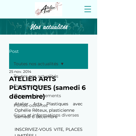
Nos actualités
Post
Toutes nos actualités
25 nov. 2014
Toutes nos actualités
ATELIER ARTS
Représentations
PLASTIQUES (samedi 6
décembre)
Stages et évènements
Atelier Arts Plastiques avec 
Portes-ouvertes
Ophélie Rêteux, plasticienne
Cours et informations diverses
Samedi 6 décembre
INSCRIVEZ-VOUS VITE, PLACES 
LIMITÉES !